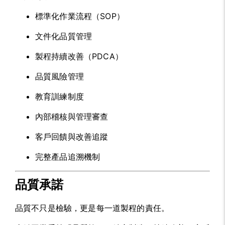
標準化作業流程（SOP）
文件化品質管理
製程持續改善（PDCA）
品質風險管理
教育訓練制度
內部稽核與管理審查
客戶回饋與改善追蹤
完整產品追溯機制
品質承諾
品質不只是檢驗，更是每一道製程的責任。