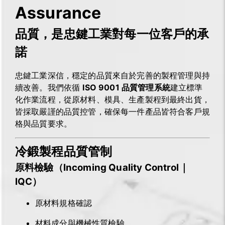
Assurance
品質，是忠鍵工業對每一位客戶的承
諾
忠鍵工業深信，穩定的品質來自於完善的製程管理與持
續改善。我們依循
ISO 9001 品質管理系統
建立標準
化作業流程，從原材料、模具、生產製程到最終出貨，
皆採取嚴謹的品質控管，確保每一件產品皆符合客戶規
格與品質要求。
冷鍛製程品質管制
原料檢驗（Incoming Quality Control｜
IQC）
原材料規格確認
材料成分與機械性質檢驗