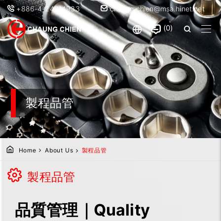
+886-4-24914933
chaung.chien@msa.hinet.net
0
製程品管
Home
About Us
製程品管
製程品管
品質管理｜Quality