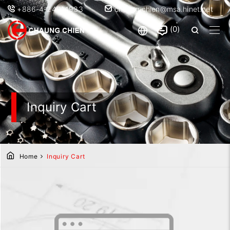
+886-4-24914933
chaung.chien@msa.hinet.net
0
Inquiry Cart
Home
Inquiry Cart