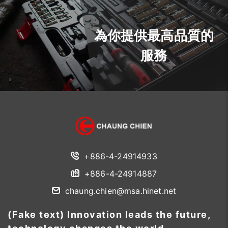
為你提供最高品質的
服務
+886-4-24914933
+886-4-24914887
chaung.chien@msa.hinet.net
(Fake text) Innovation leads the future,