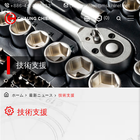
+886-4-24914933
chaung.chien@msa.hinet.net
0
技術支援
ホーム
最新ニュース
技術支援
技術支援