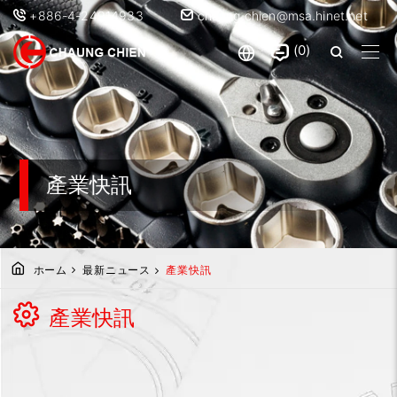
+886-4-24914933
chaung.chien@msa.hinet.net
0
產業快訊
ホーム
最新ニュース
產業快訊
產業快訊