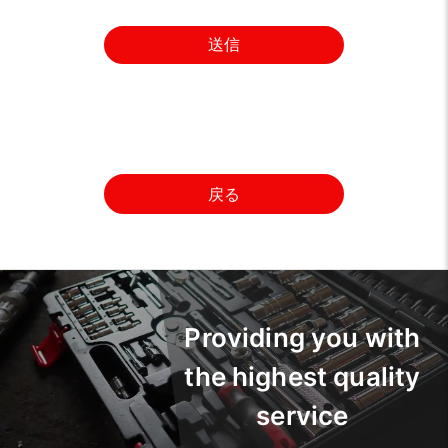
送信
戻る
Providing you with
the highest quality
service