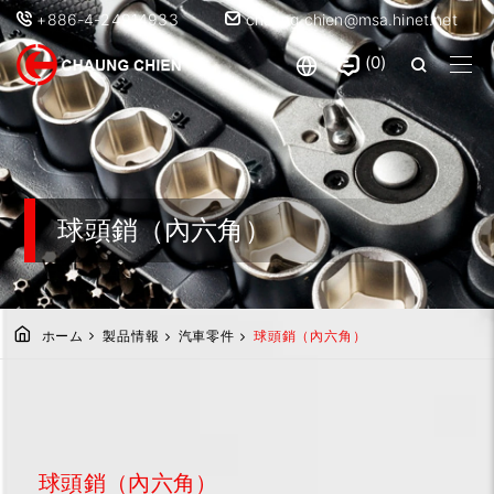
+886-4-24914933
chaung.chien@msa.hinet.net
0
球頭銷（內六角）
ホーム
製品情報
汽車零件
球頭銷（內六角）
球頭銷（內六角）