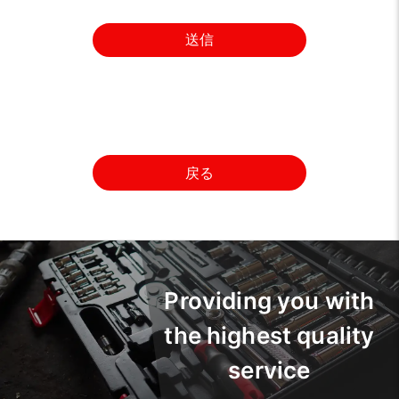
送信
戻る
Providing you with
the highest quality
service