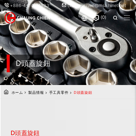
+886-4-24914933
chaung.chien@msa.hinet.net
0
D頭蓋旋鈕
ホーム
製品情報
手工具零件
D頭蓋旋鈕
D頭蓋旋鈕