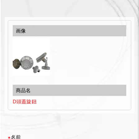
D頭蓋旋鈕
名前