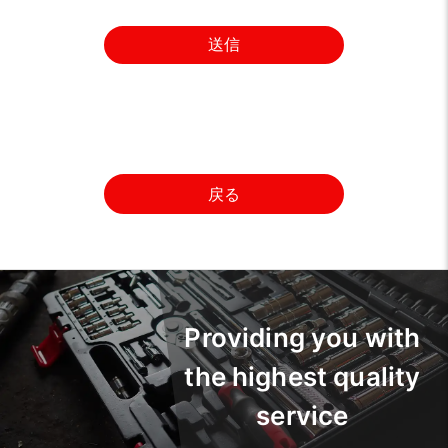
送信
戻る
Providing you with
the highest quality
service