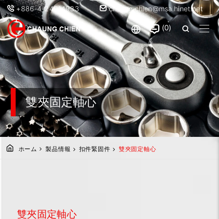
+886-4-24914933
chaung.chien@msa.hinet.net
0
雙夾固定軸心
ホーム
製品情報
扣件緊固件
雙夾固定軸心
雙夾固定軸心