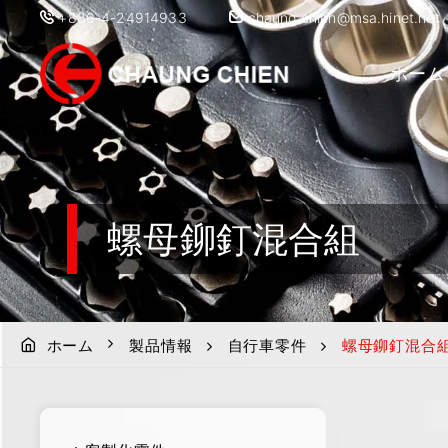
+886-4-24914933
chaung.chien@msa.hinet.net
ホーム
螺母鉚釘混合組
ホーム
製品情報
自行車零件
螺母鉚釘混合