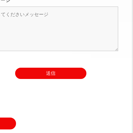
セージ
送信