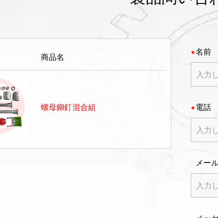
名前
商品名
螺母鉚釘混合組
電話
メー