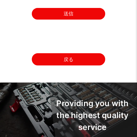
送信
戻る
Providing you with
the highest quality
service