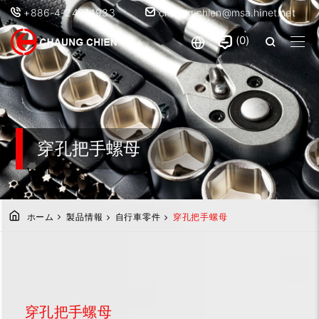
+886-4-24914933
chaung.chien@msa.hinet.net
0
穿孔把手螺母
ホーム
製品情報
自行車零件
穿孔把手螺母
穿孔把手螺母