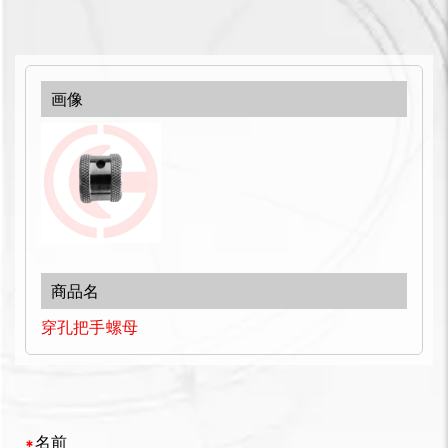
穿孔把手螺母
名前