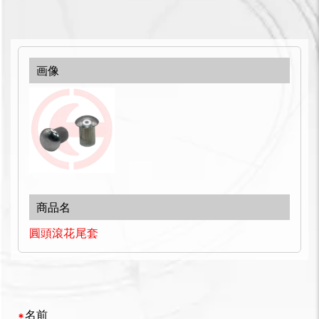
圓頭滾花尾套
名前