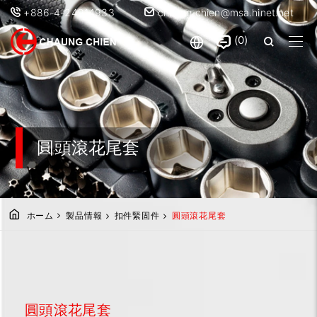
+886-4-24914933
chaung.chien@msa.hinet.net
0
圓頭滾花尾套
ホーム
製品情報
扣件緊固件
圓頭滾花尾套
圓頭滾花尾套