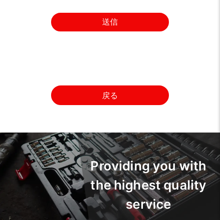
送信
戻る
Providing you with
the highest quality
service