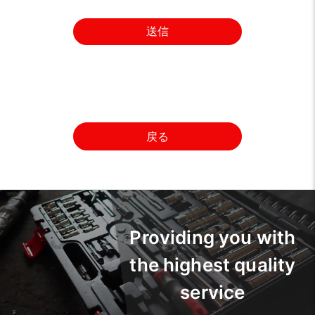
送信
戻る
Providing you with
the highest quality
service