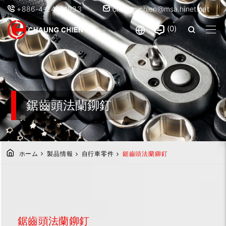
+886-4-24914933
chaung.chien@msa.hinet.net
0
鋸齒頭法蘭鉚釘
ホーム
製品情報
自行車零件
鋸齒頭法蘭鉚釘
鋸齒頭法蘭鉚釘