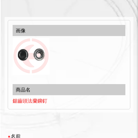
鋸齒頭法蘭鉚釘
名前