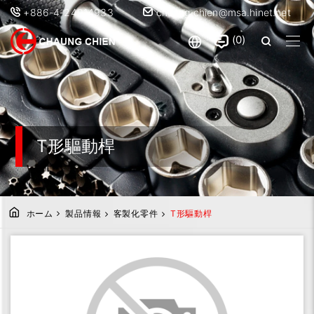
+886-4-24914933
chaung.chien@msa.hinet.net
0
T形驅動桿
ホーム
製品情報
客製化零件
T形驅動桿