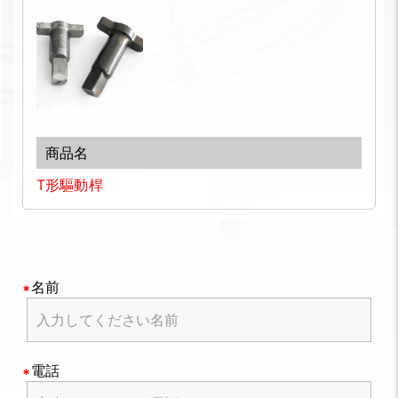
T形驅動桿
名前
電話