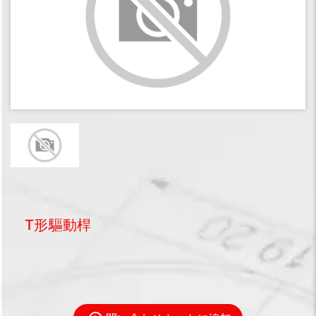
T形驅動桿