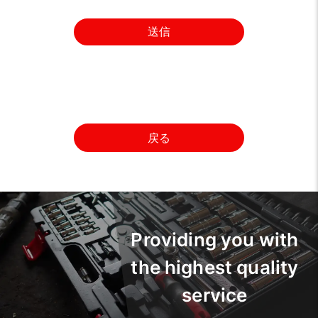
送信
戻る
Providing you with
the highest quality
service