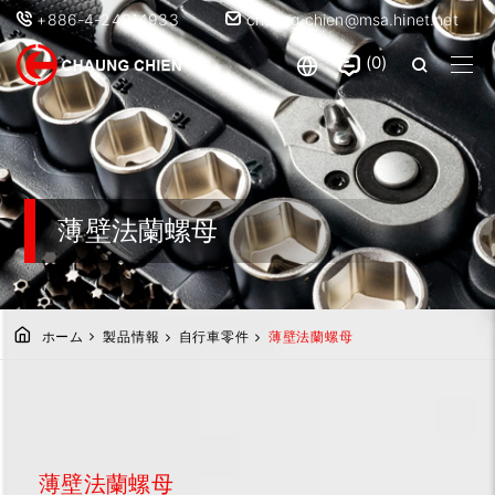
+886-4-24914933
chaung.chien@msa.hinet.net
0
薄壁法蘭螺母
ホーム
製品情報
自行車零件
薄壁法蘭螺母
薄壁法蘭螺母