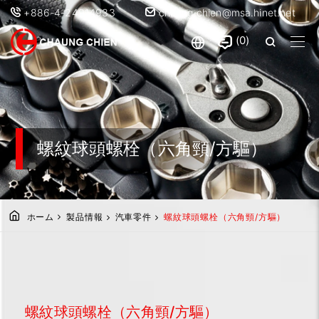
+886-4-24914933
chaung.chien@msa.hinet.net
0
螺紋球頭螺栓（六角頸/方驅）
ホーム
製品情報
汽車零件
螺紋球頭螺栓（六角頸/方驅）
螺紋球頭螺栓（六角頸/方驅）