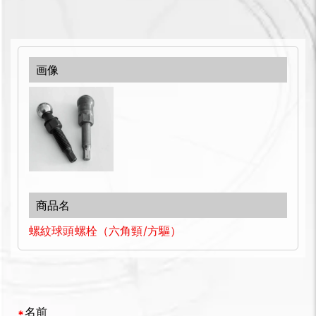
螺紋球頭螺栓（六角頸/方驅）
名前