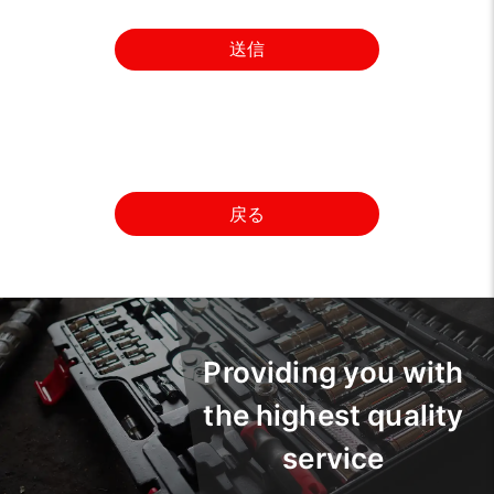
送信
戻る
Providing you with
the highest quality
service