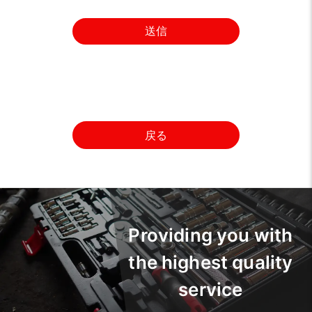
送信
戻る
Providing you with
the highest quality
service