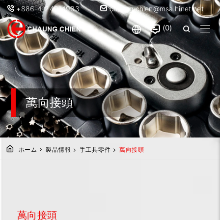
+886-4-24914933
chaung.chien@msa.hinet.net
0
萬向接頭
ホーム
製品情報
手工具零件
萬向接頭
萬向接頭