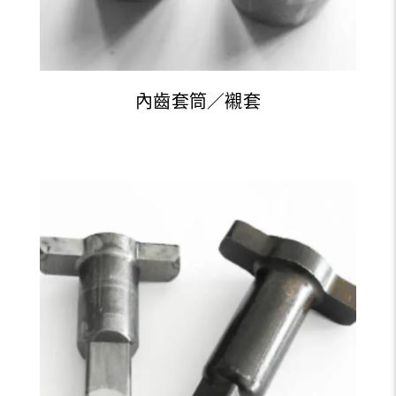
內齒套筒／襯套