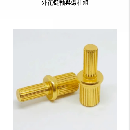
外花鍵軸與螺柱組