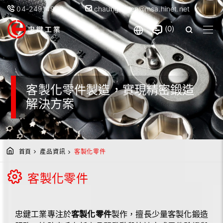
04-24914933
chaung.chien@msa.hinet.net
0
客製化零件製造，實現精密鍛造
解決方案
首頁
產品資訊
客製化零件
客製化零件
忠鍵工業專注於
客製化零件
製作，擅長少量客製化鍛造