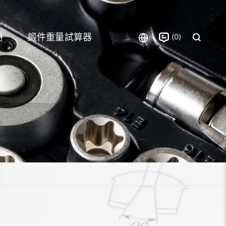
0
們
鍛件重量試算器