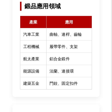
鍛品應用領域
產業
應用
汽車工業
曲軸、連桿、齒輪
工程機械
履帶零件、支架
航太產業
鋁合金鍛件
能源設備
法蘭、連接環
建築五金
門鉸、固定扣件