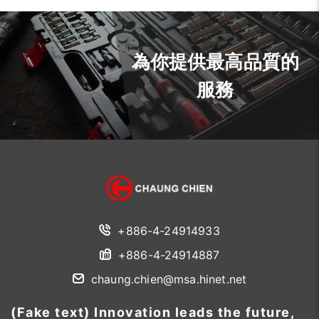
為你提供最高品質的
服務
+886-4-24914933
+886-4-24914887
chaung.chien@msa.hinet.net
(Fake text) Innovation leads the future,