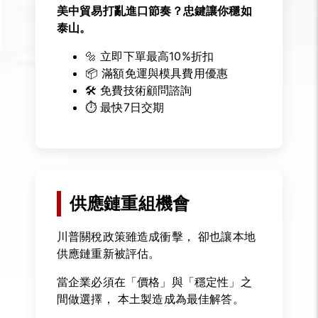
美中貿易打亂進口節奏？忠鍵讓你穩如
泰山。
🔩 立即下單最高10%折扣
📦 滿額免運與模具費用優惠
🛠️ 免費技術顧問諮詢
⏱️ 最快7日交期
供應鏈重組機會
川普關稅政策雖造成衝擊， 卻也讓本地
供應鏈重新被評估。
當企業必須在「價格」與「穩定性」之
間做選擇， 本土製造成為最佳解答。