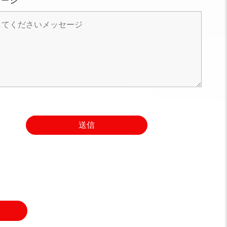
セージ
送信