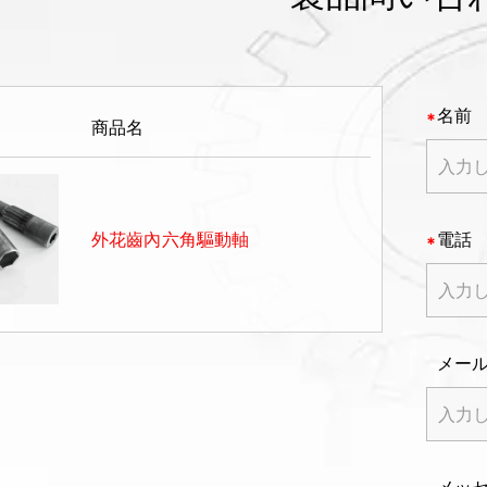
名前
商品名
外花齒內六角驅動軸
電話
メー