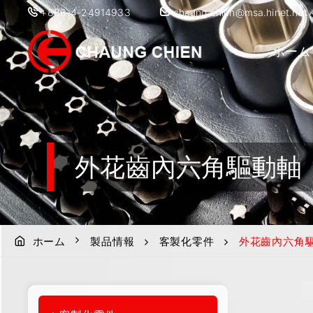
+886-4-24914933
chaung.chien@msa.hinet.net
ホーム
外花齒內六角驅動軸
ホーム
製品情報
客製化零件
外花齒內六角