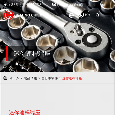
+886-4-24914933
chaung.chien@msa.hinet.net
0
迷你連桿端座
ホーム
製品情報
自行車零件
迷你連桿端座
迷你連桿端座