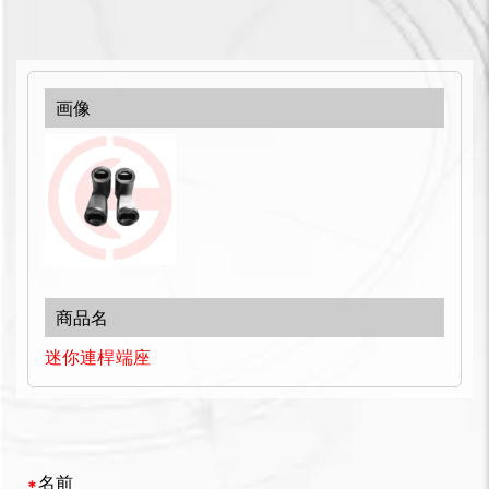
迷你連桿端座
名前