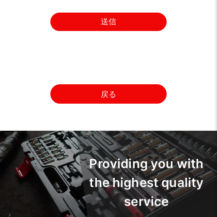
送信
戻る
Providing you with
the highest quality
service