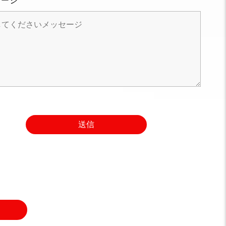
セージ
送信