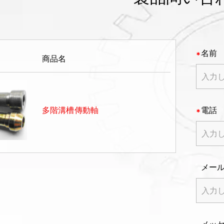
名前
商品名
多階溝槽傳動軸
電話
メー