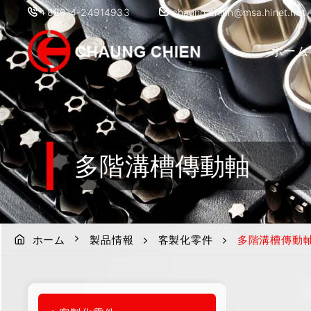
+886-4-24914933
chaung.chien@msa.hinet.net
ホーム
多階溝槽傳動軸
ホーム
製品情報
客製化零件
多階溝槽傳動